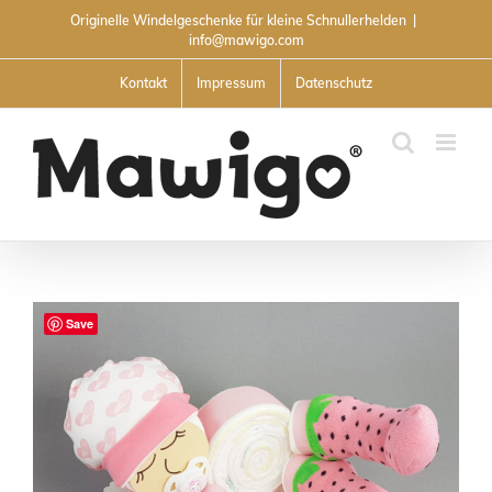
Skip
Originelle Windelgeschenke für kleine Schnullerhelden
|
to
info@mawigo.com
content
Kontakt
Impressum
Datenschutz
Save