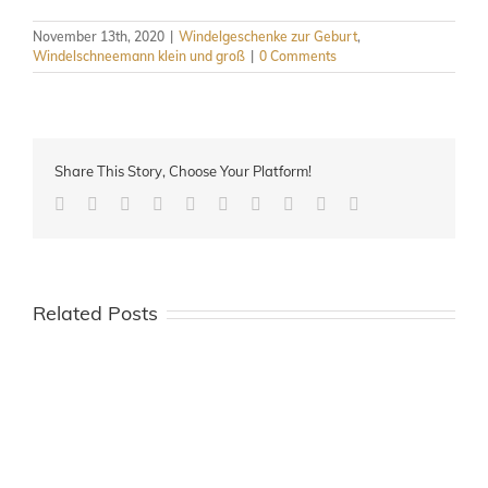
November 13th, 2020
|
Windelgeschenke zur Geburt
,
Windelschneemann klein und groß
|
0 Comments
Share This Story, Choose Your Platform!
Facebook
Twitter
LinkedIn
Reddit
Whatsapp
Google+
Tumblr
Pinterest
Vk
Email
Related Posts