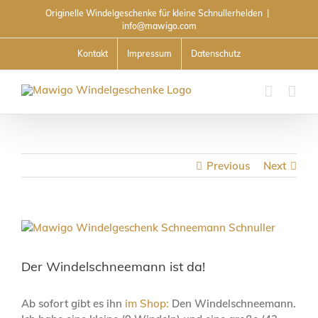
Skip
Originelle Windelgeschenke für kleine Schnullerhelden
|
to
info@mawigo.com
content
Kontakt
Impressum
Datenschutz
Previous
Next
View
Larger
Image
Der Windelschneemann ist da!
Ab sofort gibt es ihn
im Shop:
Den Windelschneemann.