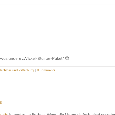
twas andere „Wickel-Starter-Paket“ 🙂
schloss und -ritterburg
|
0 Comments
s
kette
in neutralen Farben. Wenn die Mama einfach nicht verraten