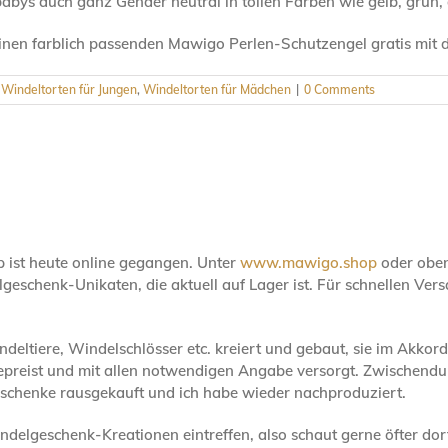
abys auch ganz Gender neutral in tollen Farben wie gelb, grün, 
nen farblich passenden Mawigo Perlen-Schutzengel gratis mit 
,
Windeltorten für Jungen
,
Windeltorten für Mädchen
|
0 Comments
p ist heute online gegangen. Unter
www.mawigo.shop
oder oben
geschenk-Unikaten, die aktuell auf Lager ist. Für schnellen Ver
tiere, Windelschlösser etc. kreiert und gebaut, sie im Akkord f
epreist und mit allen notwendigen Angabe versorgt. Zwischen
schenke rausgekauft und ich habe wieder nachproduziert.
elgeschenk-Kreationen eintreffen, also schaut gerne öfter dort