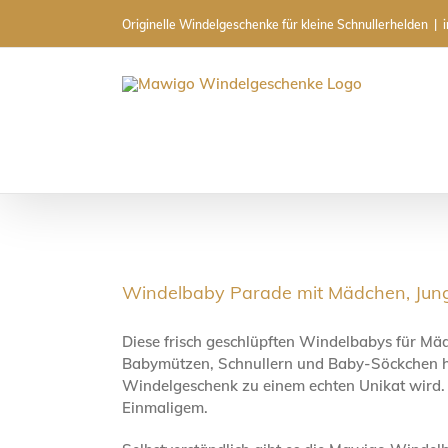
Skip
Originelle Windelgeschenke für kleine Schnullerhelden
|
to
content
Windelbaby Parade mit Mädchen, Jung
Diese frisch geschlüpften Windelbabys für Mä
Babymützen, Schnullern und Baby-Söckchen ha
Windelgeschenk zu einem echten Unikat wird. 
Einmaligem.